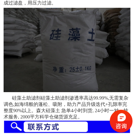
成过滤盘，用压力过滤。
硅藻土助滤剂硅藻土助滤剂渗透率高达
99.99%,无需复杂
调色,如海绵般的蓬松、吸附
，
助力产品升级迭代
+孔隙率完
整度90%以上
。森大
硅藻土
急单
4小时到货, 24小时一对一技
术服务, 2000平方科学仓储货源充足
。