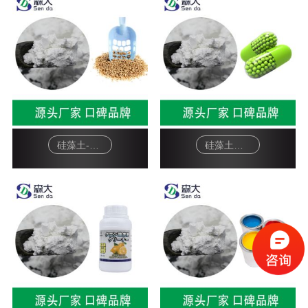
硅藻土-宠物猫砂
硅藻土白色颗粒-药用吸附剂