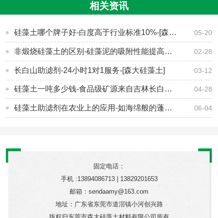
相关资讯
硅藻土哪个牌子好-白度高于行业标准10%-[森大硅藻土]
05-20
非煅烧硅藻土的区别-硅藻泥的吸附性能提高数倍[森大硅藻土]
02-28
长白山助滤剂-24小时1对1服务-[森大硅藻土]
03-12
硅藻土一吨多少钱-食品级矿源来自吉林长白山-[森大硅藻土]
04-28
硅藻土助滤剂在农业上的应用-如海绵般的蓬松、吸附-[森大硅藻土]
06-04
固定电话：
手机 :13894086713 | 13829201653
邮箱：sendaamy@163.com
地址：广东省东莞市道滘镇小河创兴路
版权归东莞市森大硅藻土材料有限公司所有