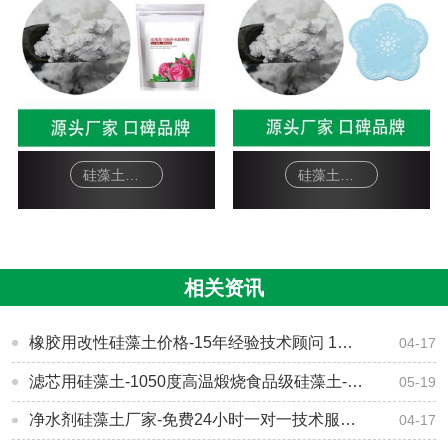
硅藻土面膜-软膜粉
硅藻土工艺品-杯垫
相关资讯
橡胶用改性硅藻土价格-15年经验技术顾问 1V1指导[森大硅藻土]
04-17
滤芯用硅藻土-1050度高温煅烧食品级硅藻土-[森大硅藻土]
05-19
​净水剂硅藻土厂家-免费24小时一对一技术服务[森大硅藻土]
04-17