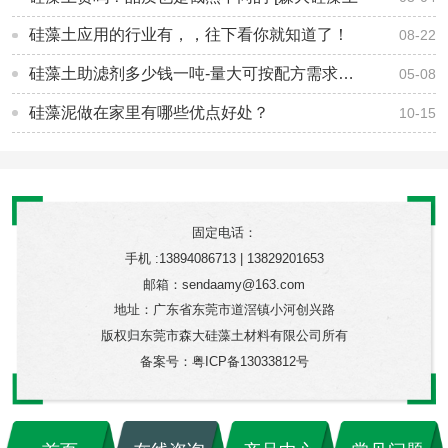
硅藻土应用的行业有，，往下看你就知道了！
08-22
硅藻土助滤剂多少钱一吨-量大可按配方需求定制生产-[森大硅藻土]
05-08
硅藻泥做在家里有哪些优点好处？
10-15
固定电话：
手机 :13894086713 | 13829201653
邮箱：sendaamy@163.com
地址：广东省东莞市道滘镇小河创兴路
版权归东莞市森大硅藻土材料有限公司所有
备案号：
粤ICP备13033812号