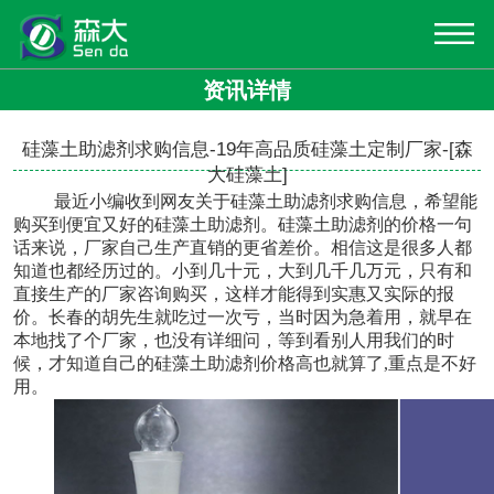
资讯详情
硅藻土助滤剂求购信息-19年高品质硅藻土定制厂家-[森
大硅藻土]
最近小编收到网友关于
硅藻土助滤剂求购信息
，希望能
购买到便宜又好的硅藻土助滤剂。硅藻土助滤剂的价格一句
话来说，厂家自己生产直销的更省差价。相信这是很多人都
知道也都经历过的。小到几十元，大到几千几万元，只有和
直接生产的厂家咨询购买，这样才能得到实惠又实际的报
价。长春的胡先生就吃过一次亏，当时因为急着用，就早在
本地找了个厂家，也没有详细问，等到看别人用我们的时
候，才知道自己的硅藻土助滤剂价格高也就算了,重点是不好
用。