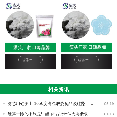
硅藻土面膜-软膜粉
硅藻土工艺品-杯垫
相关资讯
滤芯用硅藻土-1050度高温煅烧食品级硅藻土-[森大硅藻土]
05-19
硅藻土除的不只是甲醛-食品级环保无毒低铁产品[森大硅藻土]
01-13