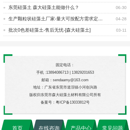
东莞硅藻土 森大硅藻土能做什么？
06-30
生产颗粒状硅藻土厂家-量大可按配方需求定制生产-[森大硅藻土]
04-28
批次0色差硅藻土-售后无忧-[森大硅藻土]
03-11
固定电话：
手机 :13894086713 | 13829201653
邮箱：sendaamy@163.com
地址：广东省东莞市道滘镇小河创兴路
版权归东莞市森大硅藻土材料有限公司所有
备案号：
粤ICP备13033812号
首页
在线咨询
产品中心
常见问题