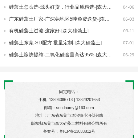
硅藻土怎么选-源头好货，行业品质精选-[森大硅藻土]
04-06
广东硅藻土厂家-广深莞地区5吨免费送货-[森大硅藻土]
06-03
有机硅藻土过滤-这家好-[森大硅藻土]
03-11
硅藻土东莞-SD配方 批量定制-[森大硅藻土]
07-01
硅藻土煅烧提纯-二氧化硅含量高达95%-[森大硅藻土]
06-29
固定电话：
手机 :13894086713 | 13829201653
邮箱：sendaamy@163.com
地址：广东省东莞市道滘镇小河创兴路
版权归东莞市森大硅藻土材料有限公司所有
备案号：
粤ICP备13033812号