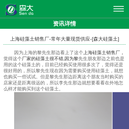
资讯详情
上海硅藻土销售厂-常年大量现货供应-[森大硅藻土]
因为上海的黎先生那边看上了这个
上海硅藻土销售厂，
觉得这个
厂家的硅藻土很不错
,因为
黎
先生朋友那边之前也是
用的这个硅藻土的，目前已经购买使用很多次了，觉得还是
很好用的，所以黎先生现在因为需要购买使用硅藻土，就想
也购买一些试试。但是黎先生那边距离这个朋友当时购买的
店家还是距离很远的，所以李先生那边就想要看看在外地怎
么样才能购买到这个硅藻土。