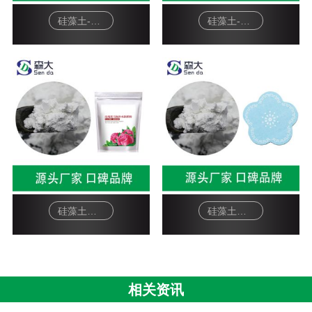
硅藻土-宠物猫砂
硅藻土-硅藻泥基料
硅藻土面膜-软膜粉
硅藻土工艺品-杯垫
相关资讯