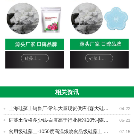
硅藻土面膜-软膜粉
硅藻土工艺品-杯垫
相关资讯
上海硅藻土销售厂-常年大量现货供应-[森大硅藻土]
04-22
硅藻土价格多少钱-白度高于行业标准10%-[森大硅藻土]
05-21
食用级硅藻土-1050度高温煅烧食品级硅藻土 -[森大硅藻土]
07-15