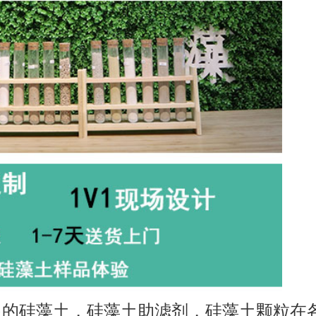
售的硅藻土，硅藻土助滤剂，硅藻土颗粒在