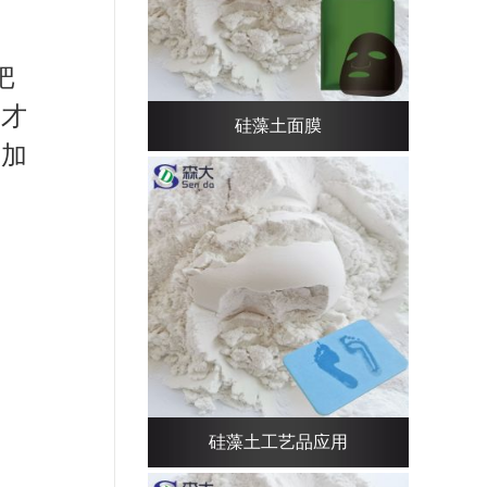
把
客才
硅藻土面膜
更加
硅藻土工艺品应用