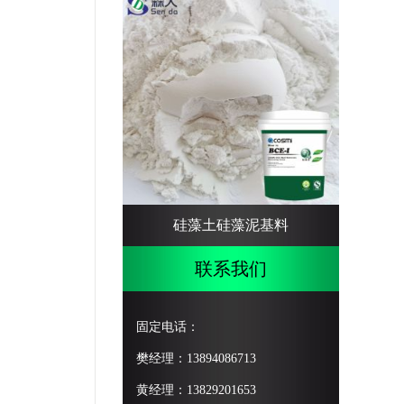
硅藻土硅藻泥基料
联系我们
固定电话：
樊经理：13894086713
黄经理：13829201653