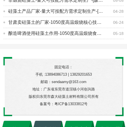
非煅烧硅藻土-量大可按配方需求定制生产-[森大硅藻土]
05-05
硅藻土产品厂家-量大可按配方需求定制生产-[森大硅藻土]
04-28
甘肃卖硅藻土的厂家-1050度高温煅烧核心技术-[森大硅藻土]
06-24
酿造啤酒使用硅藻土作用-1050度高温煅烧食品级硅藻土-[森大硅藻土]
05-18
固定电话：
手机 :13894086713 | 13829201653
邮箱：sendaamy@163.com
地址：广东省东莞市道滘镇小河创兴路
版权归东莞市森大硅藻土材料有限公司所有
备案号：
粤ICP备13033812号