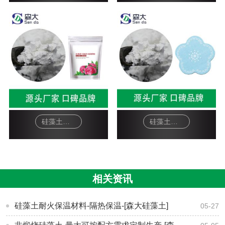
硅藻土面膜-软膜粉
硅藻土工艺品-杯垫
相关资讯
硅藻土耐火保温材料-隔热保温-[森大硅藻土]
05-27