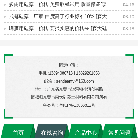
多肉用硅藻土价格-免费取样试用 质量保证[森大硅藻土]
04-16
成都硅藻土厂家-白度高于行业标准10%-[森大硅藻土]
06-10
啤酒用硅藻土价格-要找实惠的价格来-[森大硅藻土]
03-18
固定电话：
手机 :13894086713 | 13829201653
邮箱：sendaamy@163.com
地址：广东省东莞市道滘镇小河创兴路
版权归东莞市森大硅藻土材料有限公司所有
备案号：
粤ICP备13033812号
首页
在线咨询
产品中心
常见问题