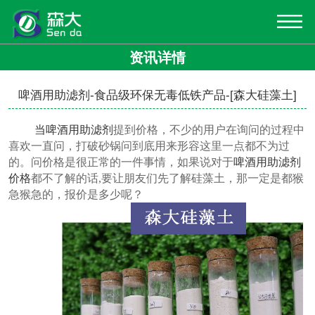
资讯详情
啤酒用助滤剂-食品级环保无毒低铁产品-[森大硅藻土]
当
啤酒用助滤剂
提到价格，不少的用户在询问的过程中
喜欢一直问，打破砂锅问到底用来形容这里一点都不为过
的。问价格是很正常的一件事情，如果说对于
啤酒用助滤剂
价格
都不了解的话
,要让朋友们先了解
硅藻土，那一定是都猴
急猴急的，报价是多少呢？