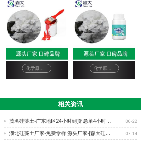
化学原料硅藻土助滤剂-油漆
化学原料硅藻土助滤剂-柠檬酸除垢剂
相关资讯
茂名硅藻土-广东地区24小时到货 急单4小时到货-[森大硅藻土]
06-22
湖北硅藻土厂家-免费拿样 源头厂家-[森大硅藻土]
07-14