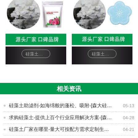
硅藻土面膜-软膜粉
硅藻土工艺品-杯垫
相关资讯
硅藻土助滤剂-如海绵般的蓬松、吸附-[森大硅藻土]
05-13
求购硅藻土-提供上百个行业应用解决方案-[森大硅藻土]
04-28
硅藻土厂家在哪里-量大可按配方需求定制生产-[森大硅藻土]
04-21