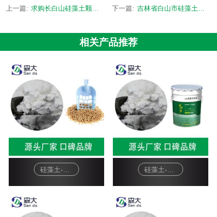
上一篇:
求购长白山硅藻土颗粒-食品级矿源来自吉林长白山-[森大硅藻土]
下一篇:
吉林省白山市硅藻土公司-免费拿样 源头厂家-[森大硅藻土]
相关产品推荐
硅藻土-宠物猫砂
硅藻土-硅藻泥基料