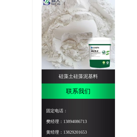
硅藻土硅藻泥基料
联系我们
固定电话：
樊经理：13894086713
黄经理：13829201653