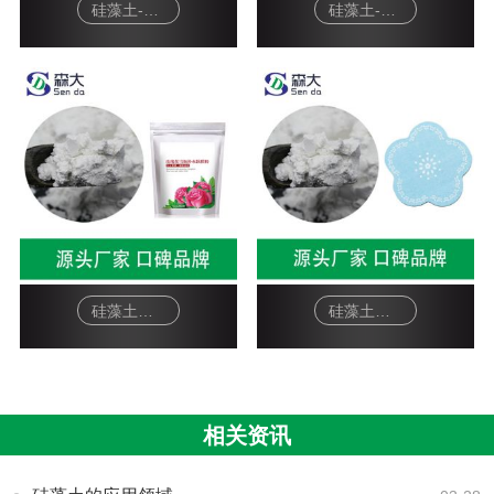
硅藻土-宠物猫砂
硅藻土-硅藻泥基料
硅藻土面膜-软膜粉
硅藻土工艺品-杯垫
相关资讯