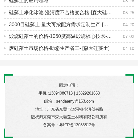
硅藻土的应用领域
03-28
硅藻土净化泳池-澄清度不合格变合格-[森大硅藻土]
05-25
3000目硅藻土-量大可按配方需求定制生产-[森大硅藻土]
04-20
煅烧硅藻土的价格-1050度高温煅烧核心技术-[森大硅藻土]
07-02
废硅藻土市场价格-助您生产省工- [森大硅藻土]
04-10
固定电话：
手机 :13894086713 | 13829201653
邮箱：sendaamy@163.com
地址：广东省东莞市道滘镇小河创兴路
版权归东莞市森大硅藻土材料有限公司所有
备案号：
粤ICP备13033812号