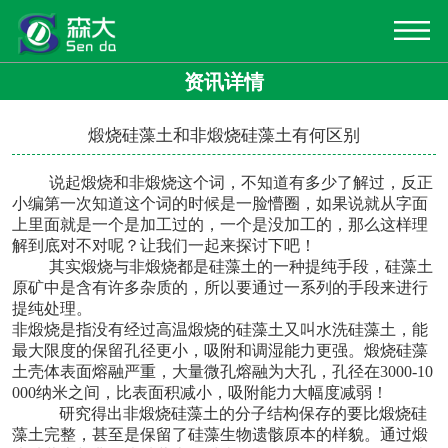
资讯详情
煅烧硅藻土和非煅烧硅藻土有何区别
说起煅烧和非煅烧这个词，不知道有多少了解过，反正
小编第一次知道这个词的时候是一脸懵圈，如果说就从字面
上里面就是一个是加工过的，一个是没加工的，那么这样理
解到底对不对呢？让我们一起来探讨下吧！
其实煅烧与非煅烧都是硅藻土的一种提纯手段，硅藻土
原矿中是含有许多杂质的，所以要通过一系列的手段来进行
提纯处理。
非煅烧是指没有经过高温煅烧的硅藻土又叫水洗硅藻土，
能
最大限度的保留孔径更小，吸附和调湿能力更强。煅烧硅藻
土壳体表面熔融严重，大量微孔熔融为大孔，孔径在
3000-10
000纳米之间，比表面积减小，吸附能力大幅度减弱！
研究得出非煅烧硅藻土的分子结构保存的要比煅烧硅
藻土完整，甚至是保留了硅藻生物遗骸原本的样貌。
通过煅