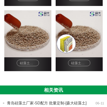
硅藻土吸附剂
硅藻土颗粒-保温材料
相关资讯
青岛硅藻土厂家-SD配方 批量定制-[森大硅藻土]
06-11