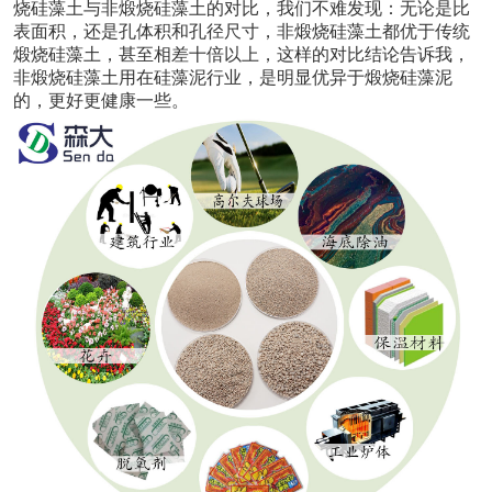
烧硅藻土与非煅烧硅藻土的对比，我们不难发现：无论是比
表面积，还是孔体积和孔径尺寸，非煅烧硅藻土都优于传统
煅烧硅藻土，甚至相差十倍以上
，
这样的对比结论告诉我，
非煅烧硅藻土
用在硅藻泥行业，
是明显优异于煅烧硅藻泥
的
，更好更健康一些。