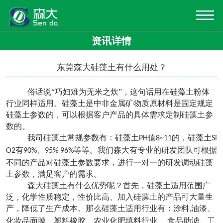
资讯详情
东莞森大硅藻土有什么用处？
俗话说
“巧妇难为无米之炊”，这句话用在硅藻土粉体
行业同样适用。硅藻土是中非金属矿物质原材料是固定规定
硅藻土参数的，可以根据客户产品的具体需求定制硅藻土参
数的。
我司硅藻土常规参数有：硅藻土
值
的，硅藻土
PH
8~11
Si
有
、
等等。我们森大有专业的研发团队可根据
O2
90%
95% 96%
不同的产品对硅藻土参数要求，进行一对一的研发调动硅藻
土参数，满足客户的需求。
森大硅藻土有什么优势呢？首先，硅藻土适用范围广
泛，化学性质稳定，性价比高、加入硅藻土的产品可大量生
产，降低了生产成本。那么硅藻土适用行业有：涂料
油漆、
,
化妆品面膜、塑料橡胶、农业化肥填料行业、 食品助滤、工