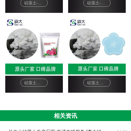
硅藻土-宠物猫砂
硅藻土-硅藻泥基料
硅藻土面膜-软膜粉
硅藻土工艺品-杯垫
相关资讯