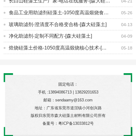
长白山硅藻土生产厂家-电话在线服务-[森大硅藻土]
04-21
食品工业用助滤剂硅藻土-1050度高温煅烧食品级硅藻土-[森大硅藻土]
05-26
玻璃助滤剂-澄清度不合格变合格-[森大硅藻土]
04-13
净化助滤剂-定制不同配方-[森大硅藻土]
04-09
焙烧硅藻土价格-1050度高温煅烧核心技术-[森大硅藻土]
05-18
固定电话：
手机 :13894086713 | 13829201653
邮箱：sendaamy@163.com
地址：广东省东莞市道滘镇小河创兴路
版权归东莞市森大硅藻土材料有限公司所有
备案号：
粤ICP备13033812号