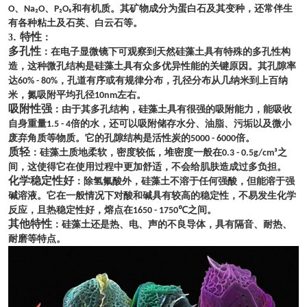
、
、
和有机质。其矿物成分为蛋白石及其变种，还常伴生
O
Na₂O
P₂O₅
有各种粘土及石英、白云石等。
.
特性
3
：
多孔性
：在电子显微镜下可观察到天然硅藻土具有特殊的多孔性构
造，这种微孔结构是硅藻土具有众多优异性能的关键原因。其孔隙率
达
，孔道有序或有规律分布，孔径分布从几纳米到上百纳
60% - 80%
米，氮吸附平均孔径
左右。
10nm
吸附性强
：由于其多孔结构，硅藻土具有很强的吸附能力，能吸收
自身重量
倍的水，还可以吸附储存水分、油脂、污垢以及微小
1.5 - 4
废弃角质等物质。它的孔隙结构是活性炭的
倍。
5000 - 6000
质轻
：硅藻土质地柔软，密度较低，堆密度一般在
之
0.3 - 0.5g/cm³
间，这使得它在使用过程中更加舒适，不会给肌肤造成过多负担。
化学稳定性好
：除氢氟酸外，硅藻土不溶于任何强酸，但能溶于强
碱溶液。它在一般情况下对酸和碱具有较高的稳定性，不易发生化学
反应，且热稳定性好，熔点在
之间。
1650 - 1750℃
其他特性
：
硅藻土
还是热、电、声的不良导体，具有隔音、耐热、
耐磨等特点。