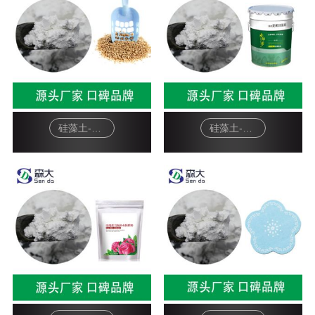
硅藻土-宠物猫砂
硅藻土-硅藻泥基料