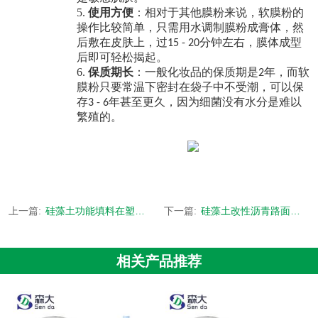
5.
使用方便
：相对于其他膜粉来说，软膜粉的
操作比较简单，只需用水调制膜粉成膏体，然
后敷在皮肤上，过
分钟左右，膜体成型
15 - 20
后即可轻松揭起。
6.
保质期长
：一般化妆品的保质期是
年，而软
2
膜粉只要常温下密封在袋子中不受潮，可以保
存
年甚至更久，因为细菌没有水分是难以
3 - 6
繁殖的。
上一篇:
硅藻土功能填料在塑料开口剂母料和TPU行业填充应用
下一篇:
硅藻土改性沥青路面的设计与施工
相关产品推荐