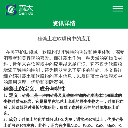
资讯详情
硅藻土在软膜粉中的应用
在美容护肤领域，软膜粉以其独特的功效和使用体验，深受
消费者和美容院的喜爱。而硅藻土作为一种天然的矿物质材
料，近年来在软膜粉中的应用越来越广泛。它不仅为软膜粉
增添了独特的性能，还为肌肤带来了更多的益处。本文将详
细介绍硅藻土和软膜粉的基本信息，以及硅藻土在软膜粉中
的应用原理、优势和实际案例。
硅藻土
的定义、成分与特性
1
.
定义
：硅藻土是一种由硅藻及其他微生物的硅质遗体沉积而成的
生物硅质沉积岩。它是最早在地球上出现的原生生物之一，硅藻死亡
后，其遗骸经过漫长的堆积期，形成了这种化石性的硅藻堆积土矿
床。
.
成分
2
：硅藻土的化学成分以
为主，通常占
以上，优质硅藻
SiO₂
60%
土矿可达
左右。此外，还含有少量
、
、
、
、
90%
Al₂O₃
Fe₂O₃
CaO
MgO
K₂