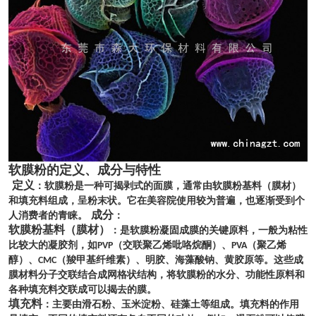
软膜粉的定义、成分与特性
定义
：软膜粉是一种可揭剥式的面膜，通常由软膜粉基料（膜材）
和填充料组成，呈粉末状。它在美容院使用较为普遍，也逐渐受到个
成分
人消费者的青睐。
：
软膜粉基料（膜材）
：是软膜粉凝固成膜的关键原料，一般为粘性
比较大的凝胶剂，如
（交联聚乙烯吡咯烷酮）、
（聚乙烯
PVP
PVA
醇）、
（羧甲基纤维素）、明胶、海藻酸钠、黄胶原等。这些成
CMC
膜材料分子交联结合成网格状结构，将软膜粉的水分、功能性原料和
各种填充料交联成可以揭去的膜。
填充料
：主要由滑石粉、玉米淀粉、硅藻土等组成。填充料的作用