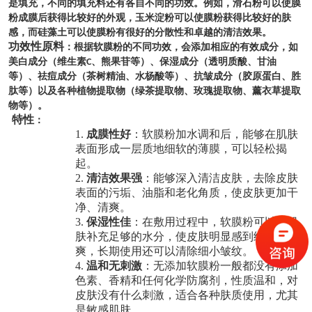
是填充，不同的填充料还有各自不同的功效。例如，滑石粉可以使膜
粉成膜后获得比较好的外观，玉米淀粉可以使膜粉获得比较好的肤
感，而硅藻土可以使膜粉有很好的分散性和卓越的清洁效果。
功效性原料
：根据软膜粉的不同功效，会添加相应的有效成分，如
美白成分（维生素
、熊果苷等）、保湿成分（透明质酸、甘油
C
等）、祛痘成分（茶树精油、水杨酸等）、抗皱成分（胶原蛋白、胜
肽等）以及各种植物提取物（绿茶提取物、玫瑰提取物、薰衣草提取
物等）。
特性
：
1.
成膜性好
：软膜粉加水调和后，能够在肌肤
表面形成一层质地细软的薄膜，可以轻松揭
起。
2.
清洁效果强
：能够深入清洁皮肤，去除皮肤
表面的污垢、油脂和老化角质，使皮肤更加干
净、清爽。
3.
保湿性佳
：在敷用过程中，软膜粉可以为肌
肤补充足够的水分，使皮肤明显感到细嫩滑
爽，长期使用还可以清除细小皱纹。
4.
温和无刺激
：无添加软膜粉一般都没有添加
色素、香精和任何化学防腐剂，性质温和，对
皮肤没有什么刺激，适合各种肤质使用，尤其
是敏感肌肤。