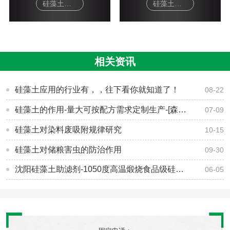
硅藻土面膜-软膜粉
硅藻土工艺品-杯垫
相关资讯
硅藻土应用的行业有，，往下看你就知道了！
08-22
硅藻土的作用-量大可按配方需求定制生产-[森大硅藻土]
07-09
硅藻土对染料废吸附规律研究
10-15
硅藻土对储粮害虫的防治作用
09-30
沈阳硅藻土助滤剂-1050度高温煅烧食品级硅藻土-[森大硅藻土]
06-05