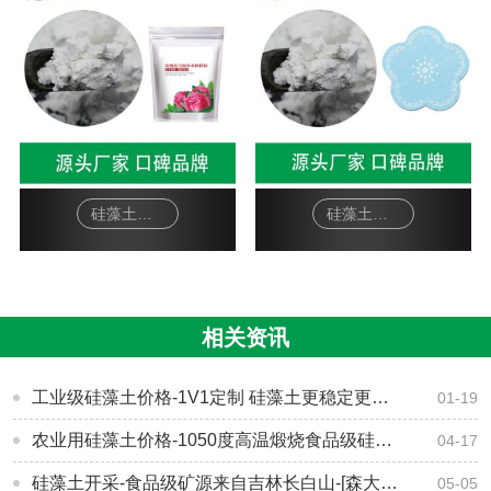
硅藻土面膜-软膜粉
硅藻土工艺品-杯垫
相关资讯
工业级硅藻土价格-1V1定制 硅藻土更稳定更兼容【森大硅藻土】
01-19
​农业用硅藻土价格-1050度高温煅烧食品级硅藻土[森大硅藻土]
04-17
硅藻土开采-食品级矿源来自吉林长白山-[森大硅藻土]
05-05