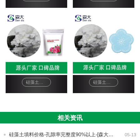
硅藻土面膜-软膜粉
硅藻土工艺品-杯垫
相关资讯
硅藻土填料价格-孔隙率完整度90%以上-[森大硅藻土]
05-13