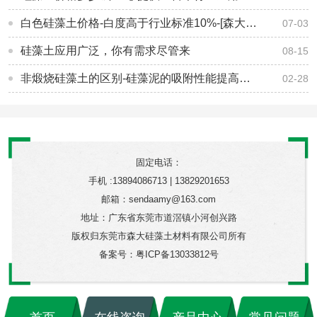
白色硅藻土价格-白度高于行业标准10%-[森大硅藻土]
07-03
硅藻土应用广泛，你有需求尽管来
08-15
非煅烧硅藻土的区别-硅藻泥的吸附性能提高数倍[森大硅藻土]
02-28
固定电话：
手机 :13894086713 | 13829201653
邮箱：sendaamy@163.com
地址：广东省东莞市道滘镇小河创兴路
版权归东莞市森大硅藻土材料有限公司所有
备案号：
粤ICP备13033812号