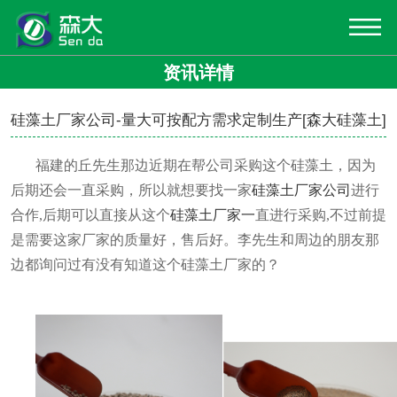
资讯详情
硅藻土厂家公司-量大可按配方需求定制生产[森大硅藻土]
福建的丘先生那边近期在帮公司采购这个硅藻土，因为
后期还会一直采购，所以就想要找一家
硅藻土厂家公司
进行
合作
,后期可以直接从这个
硅藻土厂家一
直进行采购
,不过前提
是需要这家厂家的质量好，售后好。李先生和周边的朋友那
边都询问过有没有知道这个
硅藻土厂家的？