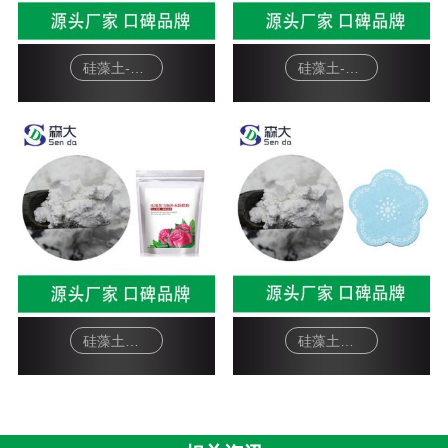
硅藻土-宠物猫砂
硅藻土-硅藻泥基料
硅藻土面膜-软膜粉
硅藻土工艺品-杯垫