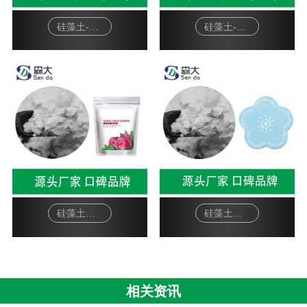
硅藻土-宠物猫砂
硅藻土-硅藻泥基料
硅藻土面膜-软膜粉
硅藻土工艺品-杯垫
相关资讯