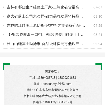
吉林有哪些生产硅藻土厂家-二氧化硅含量高达95%-[森大硅藻土]
07-07
森大硅藻土公司怎么样-致力品牌发展坚持品质制造-[森大硅藻土]
03-10
吉林临江硅藻土原矿价-好材料 才能做好产品-[森大硅藻土]
04-29
【PE吹膜爽滑开口剂、PE吹膜专用硅藻土】森大厂家直销功能性填料硅藻土
08-24
长白山硅藻土助滤剂-食品级环保无毒低铁产品-[森大硅藻土]
06-04
固定电话：
手机 :13894086713 | 13829201653
邮箱：sendaamy@163.com
地址：广东省东莞市道滘镇小河创兴路
版权归东莞市森大硅藻土材料有限公司所有
备案号：
粤ICP备13033812号