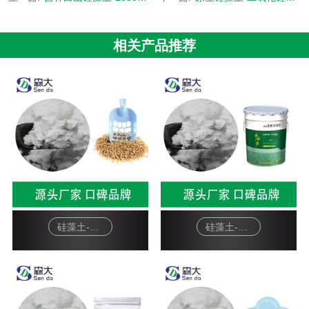
相关产品推荐
硅藻土-宠物猫砂
硅藻土-硅藻泥基料