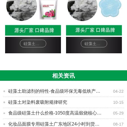
硅藻土面膜-软膜粉
硅藻土工艺品-杯垫
相关资讯
硅藻土助滤剂的特性-食品级环保无毒低铁产品-[森大硅藻土]
04-22
硅藻土对染料废吸附规律研究
10-15
食品级硅藻土什么价格-1050度高温煅烧核心技术-[森大硅藻土]
05-29
化妆品面膜专用硅藻土广东地区24小时到货东莞森大厂家直销
08-17