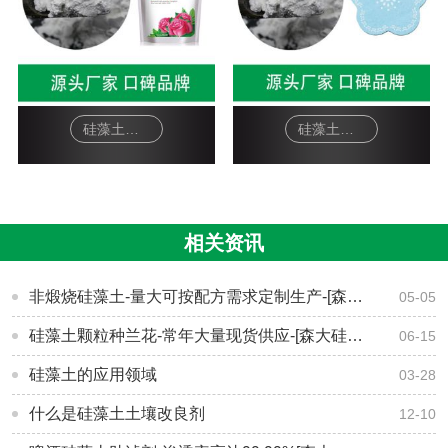
硅藻土面膜-软膜粉
硅藻土工艺品-杯垫
相关资讯
非煅烧硅藻土-量大可按配方需求定制生产-[森大硅藻土]
05-05
硅藻土颗粒种兰花-常年大量现货供应-[森大硅藻土]
06-15
硅藻土的应用领域
03-28
什么是硅藻土土壤改良剂
12-10