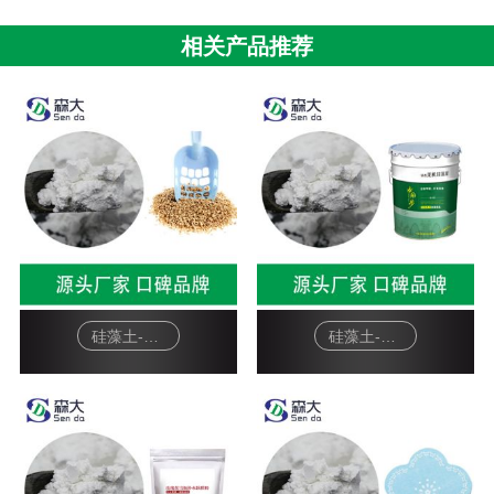
相关产品推荐
硅藻土-宠物猫砂
硅藻土-硅藻泥基料