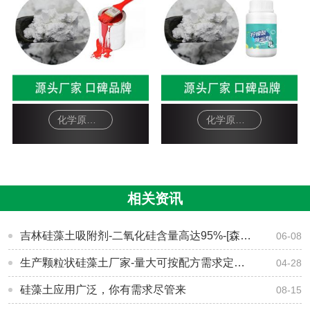
化学原料硅藻土助滤剂-油漆
化学原料硅藻土助滤剂-柠檬酸除垢剂
相关资讯
吉林硅藻土吸附剂-二氧化硅含量高达95%-[森大硅藻土]
06-08
生产颗粒状硅藻土厂家-量大可按配方需求定制生产-[森大硅藻土]
04-28
硅藻土应用广泛，你有需求尽管来
08-15