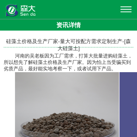
资讯详情
硅藻土价格及生产厂家-量大可按配方需求定制生产-[森
大硅藻土]
河南的吴老板因为工厂需求，打算大批量进购硅藻土，
所以想先了解
硅藻土价格及生产厂家
。因为怕上当受骗买到
劣质产品，最好能实地考察一下，或者试用下产品。