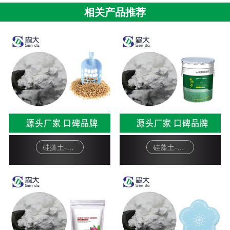
相关产品推荐
硅藻土-宠物猫砂
硅藻土-硅藻泥基料