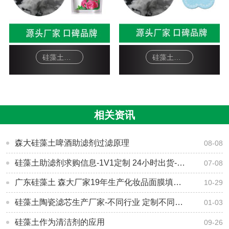
硅藻土面膜-软膜粉
硅藻土工艺品-杯垫
相关资讯
森大硅藻土啤酒助滤剂过滤原理
08-08
硅藻土助滤剂求购信息-1V1定制 24小时出货-[森大硅藻土]
07-08
广东硅藻土 森大厂家19年生产化妆品面膜填料硅藻土
10-29
硅藻土陶瓷滤芯生产厂家-不同行业 定制不同配方[森大硅藻土]
01-03
硅藻土作为清洁剂的应用
09-26