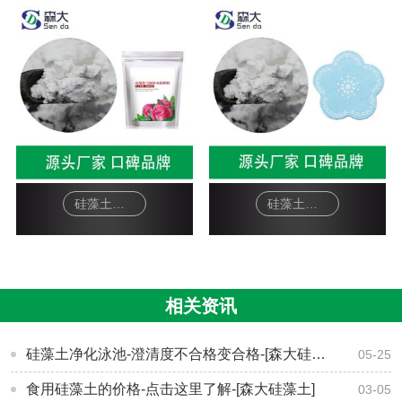
硅藻土面膜-软膜粉
硅藻土工艺品-杯垫
相关资讯
硅藻土净化泳池-澄清度不合格变合格-[森大硅藻土]
05-25
食用硅藻土的价格-点击这里了解-[森大硅藻土]
03-05