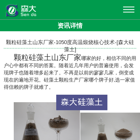
资讯详情
颗粒硅藻土山东厂家-1050度高温煅烧核心技术-[森大硅
藻土]
颗粒硅藻土山东厂家
哪家的好，相信不同的用
户心中都有不同的答案。随着近几年用户的普遍使用，会发
现牌子也随着增多起来了。不再是以前的寥寥几家，倒变成
现在的遍地开花。硅藻土颗粒生产厂家哪个牌子好,选一家值
得信赖的牌子就难了。