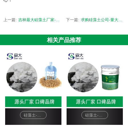
上一篇:
吉林最大硅藻土厂家-SD配方 批量定制-[森大硅藻土]
下一篇:
求购硅藻土公司-量大可按配方需求定制生产-[森大硅藻土]
相关产品推荐
硅藻土-宠物猫砂
硅藻土-硅藻泥基料