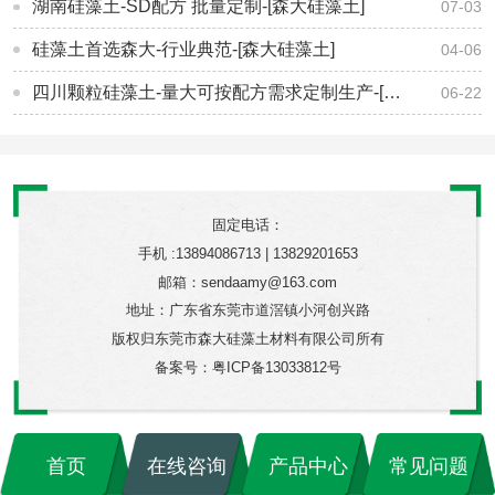
湖南硅藻土-SD配方 批量定制-[森大硅藻土]
07-03
硅藻土首选森大-行业典范-[森大硅藻土]
04-06
四川颗粒硅藻土-量大可按配方需求定制生产-[森大硅藻土]
06-22
固定电话：
手机 :13894086713 | 13829201653
邮箱：sendaamy@163.com
地址：广东省东莞市道滘镇小河创兴路
版权归东莞市森大硅藻土材料有限公司所有
备案号：
粤ICP备13033812号
首页
在线咨询
产品中心
常见问题