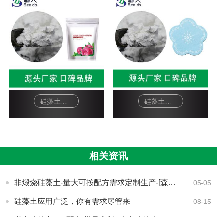
硅藻土面膜-软膜粉
硅藻土工艺品-杯垫
相关资讯
非煅烧硅藻土-量大可按配方需求定制生产-[森大硅藻土]
05-05
硅藻土应用广泛，你有需求尽管来
08-15