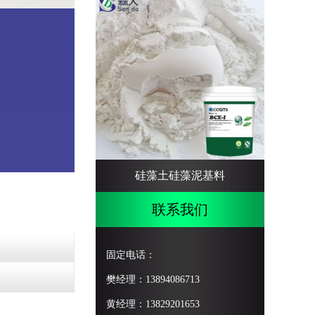
硅藻土硅藻泥基料
联系我们
固定电话：
樊经理：13894086713
黄经理：13829201653