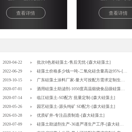
查看详情
查看详情
2020-04-22
批次0色差硅藻土-售后无忧-[森大硅藻土]
2022-06-29
硅藻土价格多少钱一吨-二氧化硅含量高达95%-[森
2019-10-15
大硅藻土]
广东硅藻土涂料厂家-量大可按配方需求定制生产-
2020-07-01
[森大硅藻土]
酒用硅藻土助滤剂-1050度高温煅烧食品级硅藻土-
2020-07-14
[森大硅藻土]
临江硅藻土-SD配方 批量定制-[森大硅藻土]
2020-05-26
园艺硅藻土-源头纯矿 SD配方-[森大硅藻土]
2026-03-28
优质矿井-专注品质制造-[森大硅藻土]
2020-07-09
硅藻土助滤剂生产-36道严谨生产工序-[森大硅藻