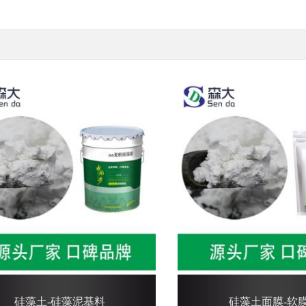
硅藻土-硅藻泥基料
硅藻土面膜-软