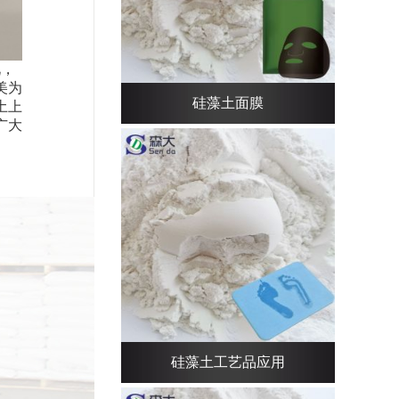
况，
美为
硅藻土面膜
土上
广大
硅藻土工艺品应用