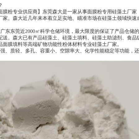
？
有面膜粉专业供应商】东莞森大是一家从事面膜粉专用硅藻土厂家
土厂家。森大近几年来本着立足实地、瞄准市场在硅藻土领域快速
。
广东东莞近
2000㎡科学仓储环境，最大限度的保证了产品仓储
配送。
森大已有产品硅藻土、硅藻土填料、硅藻土助滤剂、
食品
品面膜填料等高端矿物功能性粉体材料专业硅藻土厂家。
性强、质轻、多孔、容重小、空隙率大、化学性能稳定等功能，