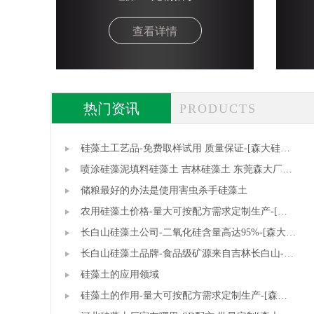
查看详情
热门资讯
PRODUCTS
硅藻土工艺品-免费取样试用 质量保证-[森大硅藻
土]
喷涂硅藻泥填料硅藻土 吉林硅藻土 东莞森大厂家
直销
储粮最好的办法是使用害虫杀手硅藻土
农用硅藻土价格-量大可按配方需求定制生产-[森
大硅藻土]
长白山硅藻土公司-二氧化硅含量高达95%-[森大硅
藻土]
长白山硅藻土品牌-食品级矿源来自吉林长白山-
[森大硅藻土]
硅藻土的应用领域
硅藻土的作用-量大可按配方需求定制生产-[森大