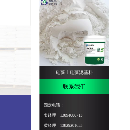
硅藻土硅藻泥基料
联系我们
固定电话：
樊经理：13894086713
黄经理：13829201653