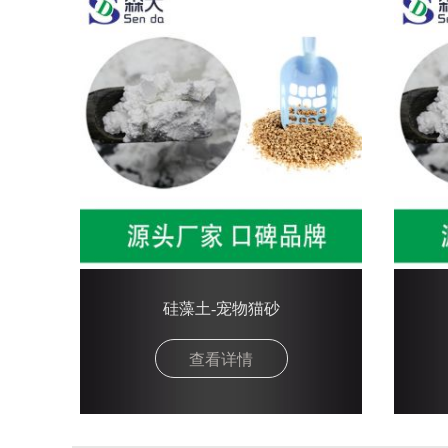
硅藻土-宠物猫砂
查看详情