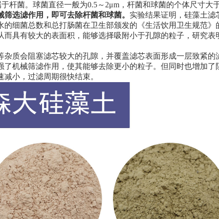
杆菌属于杆菌。球菌直径一般为0.5～2μm，杆菌和球菌的个体尺寸大
械筛选滤作用，即可去除杆菌和球菌。
实验结果证明，硅藻土滤
水的细菌总数和总打肠菌在卫生部颁发的《生活饮用卫生规范》
从而具有较大的表面积，能够选择吸附小于孔隙的粒子，研究表
等杂质会阻塞滤芯较大的孔隙，并覆盖滤芯表面形成一层致紧的
强了机械筛滤作用，使其能够去除更小的粒子。但同时也增加了
速减小，过滤周期很快结束。