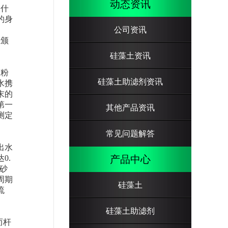
动态资讯
，什
的身
公司资讯
在颁
硅藻土资讯
的粉
硅藻土助滤剂资讯
水携
末的
第一
其他产品资讯
测定
常见问题解答
出水
0.
产品中心
砂
周期
硅藻土
流
硅藻土助滤剂
,而杆