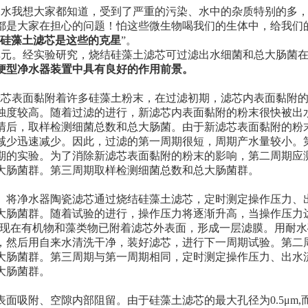
用水我想大家都知道，受到了严重的污染、水中的杂质特别的多
都是大家在担心的问题！怕这些微生物喝我们的生体中，给我们
硅藻土滤芯是这些的克星
”。
单元。经实验研究，烧结硅藻土滤芯可过滤出水细菌和总大肠菌
便型净水器装置中具有良好的作用前景。
滤芯表面黏附着许多硅藻土粉末，在过滤初期，滤芯内表面黏附
浊度较高。随着过滤的进行，新滤芯内表面黏附的粉末很快被出
清后，取样检测细菌总数和总大肠菌。由于新滤芯表面黏附的粉
减少迅速减少。因此，过滤的第一周期很短，周期产水量较小。
期的实验。为了消除新滤芯表面黏附的粉末的影响，第二周期应
大肠菌群。第三周期取样检测细菌总数和总大肠菌群。
。将净水器陶瓷滤芯通过烧结硅藻土滤芯，定时测定操作压力、
大肠菌群。随着试验的进行，操作压力将逐渐升高，当操作压力达
，现在有机物和藻类物已附着滤芯外表面，形成一层滤膜。用耐水
，然后用自来水清洗干净，装好滤芯，进行下一周期试验。第二
大肠菌群。第三周期与第一周期相同，定时测定操作压力、出水
大肠菌群。
表面吸附、空隙内部阻留。由于硅藻土滤芯的最大孔径为
0.5μm