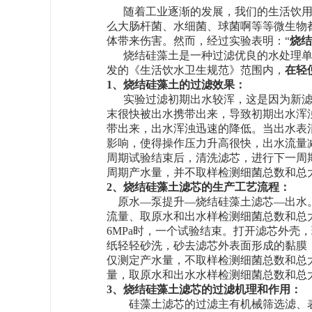
随着工业逐渐的发展，我们的生活饮
么大肠杆菌、水细菌、球菌啊等等微生物
体带来伤害。然而，经过实验表明：
“
烧结
烧结硅藻土是一种过滤优良的水处理
发的《生活饮水卫生规范》范围内，
在轻
1、烧结硅藻土的过滤效果：
实验过滤初期出水较浑，这是因为新
末很快被出水携带出来，导致初期出水浑
带出来，出水浑浊迅速的降低。当出水表
影响，使得操作压力升高很快，出水流量
周期试验结束后，清洗滤芯，进行下一周
周期产水量，并不取样检测细菌总数和总
2、烧结硅藻土滤芯的生产工艺流程：
原水
—泵提升—烧结硅藻土滤芯—出水
流量、取原水和出水样检测细菌总数和总
6MPa时，一个试验结束。打开滤芯外壳
纸轻轻砂洗，砂去滤芯外表面形成的黏膜
仅测定产水量，不取样检测细菌总数和总
量，取原水和出水水样检测细菌总数和总
3、烧结硅藻土滤芯的过滤机理和作用：
硅藻土滤芯的过滤主有机械筛选滤、