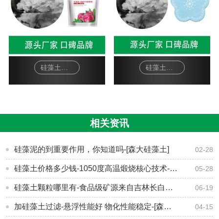
硅藻土面膜-软膜粉
硅藻土工艺品-杯垫
相关资讯
硅藻泥的到重要作用，你知道吗-[森大硅藻土]
02-28
硅藻土价格多少钱-1050度高温煅烧核心技术-[森大硅藻土]
05-28
硅藻土颗粒哪里有-食品级矿源来自吉林长白山-[森大硅藻土]
06-19
加硅藻土过滤-悬浮性能好 物化性能稳定-[森大硅藻土]
04-15