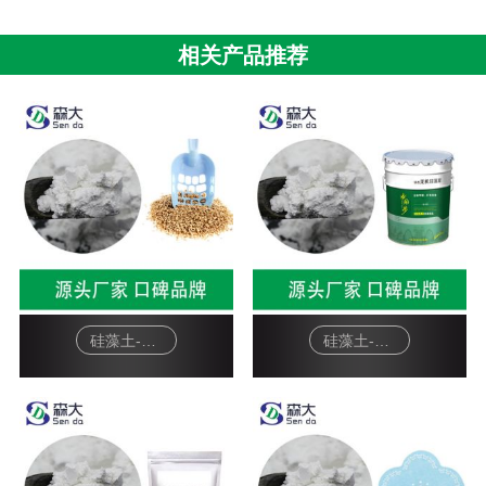
相关产品推荐
硅藻土-宠物猫砂
硅藻土-硅藻泥基料