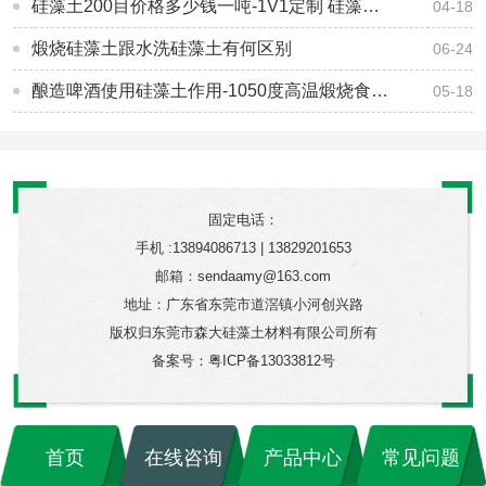
硅藻土200目价格多少钱一吨-1V1定制 硅藻土更稳定更兼容-[森大硅藻土]
04-18
煅烧硅藻土跟水洗硅藻土有何区别
06-24
酿造啤酒使用硅藻土作用-1050度高温煅烧食品级硅藻土-[森大硅藻土]
05-18
固定电话：
手机 :13894086713 | 13829201653
邮箱：sendaamy@163.com
地址：广东省东莞市道滘镇小河创兴路
版权归东莞市森大硅藻土材料有限公司所有
备案号：
粤ICP备13033812号
首页
在线咨询
产品中心
常见问题