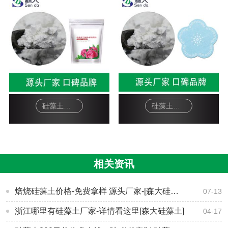
硅藻土面膜-软膜粉
硅藻土工艺品-杯垫
相关资讯
焙烧硅藻土价格-免费拿样 源头厂家-[森大硅藻土]
07-13
浙江哪里有硅藻土厂家-详情看这里[森大硅藻土]
04-17