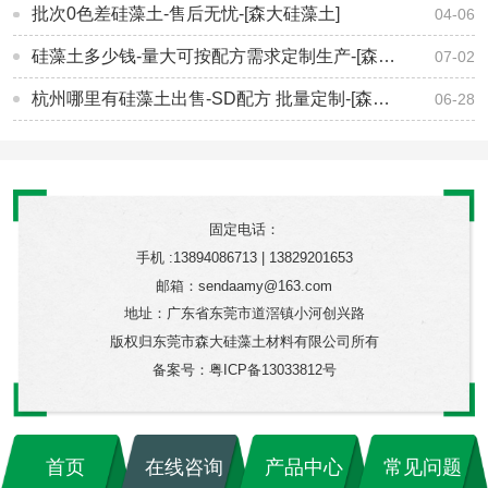
批次0色差硅藻土-售后无忧-[森大硅藻土]
04-06
硅藻土多少钱-量大可按配方需求定制生产-[森大硅藻土]
07-02
杭州哪里有硅藻土出售-SD配方 批量定制-[森大硅藻土]
06-28
固定电话：
手机 :13894086713 | 13829201653
邮箱：sendaamy@163.com
地址：广东省东莞市道滘镇小河创兴路
版权归东莞市森大硅藻土材料有限公司所有
备案号：
粤ICP备13033812号
首页
在线咨询
产品中心
常见问题