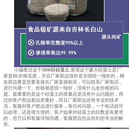
小编查过这个
5000目硅藻土
,发现这个
森大硅藻土是厂
家直销
,价格实惠，并且厂家那边报价是全国统一报价的，网
友那边要是想要直接在厂家直接购买，可以联系厂家电话，
进行沟通一下。价格都是统一报价，没有什么改价格的
问
题。最重要的是这个硅藻土的质量还是没有什么问题的，用
过的客户那边都说质量好，而且厂家那边还有专业的技术
员，客服对客户那边进行服务，有任何问题，一个电话就可
以处理，还是很方便的。客户如果对硅藻土的目数是有要求
的，也可以和客服详细沟通，客服那边也会给到您专业的解
答。