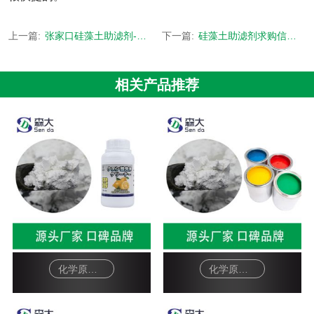
上一篇:
张家口硅藻土助滤剂-食品级环保无毒低铁产品-[森大硅藻土]
下一篇:
硅藻土助滤剂求购信息-1V1定制 24小时出货-[森大硅藻土]
相关产品推荐
化学原料硅藻土助滤剂-柠檬酸除垢剂
化学原料硅藻土助滤剂-油漆