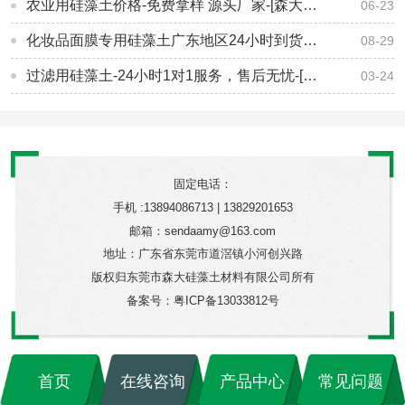
农业用硅藻土价格-免费拿样 源头厂家-[森大硅藻土]
06-23
化妆品面膜专用硅藻土广东地区24小时到货东莞森大厂家直销
08-29
过滤用硅藻土-24小时1对1服务，售后无忧-[森大硅藻土]
03-24
固定电话：
手机 :13894086713 | 13829201653
邮箱：sendaamy@163.com
地址：广东省东莞市道滘镇小河创兴路
版权归东莞市森大硅藻土材料有限公司所有
备案号：
粤ICP备13033812号
首页
在线咨询
产品中心
常见问题