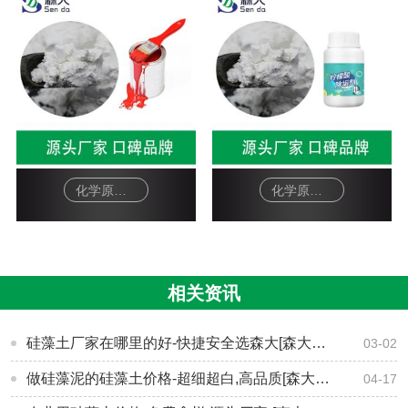
化学原料硅藻土助滤剂-油漆
化学原料硅藻土助滤剂-柠檬酸除垢剂
相关资讯
硅藻土厂家在哪里的好-快捷安全选森大[森大硅藻土]
03-02
做硅藻泥的硅藻土价格-超细超白,高品质[森大硅藻土]
04-17