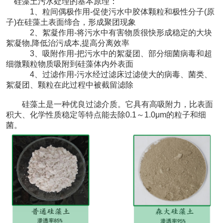
硅藻土污水处理的基本原理：
1、粒间偶极作用-促使污水中胶体颗粒和极性分子(原
子)在硅藻土表面缔合，形成聚团现象
2、絮凝作用-将污水中有害物质很快形成稳定的大块
絮凝物,降低治污成本,提高分离效率
3、吸附作用-把污水中的絮凝团、部分细菌病毒和超
细微颗粒物质吸附到硅藻体内外表面
4、过滤作用-污水经过滤床过滤使大的病毒、菌类、
絮凝团、颗粒在此过程中被截留滤除
硅藻土是一种优良过滤介质。它具有高吸附力，比表面
积大、化学性质稳定等特点能去除0.1～1.0μm的粒子和细
菌。